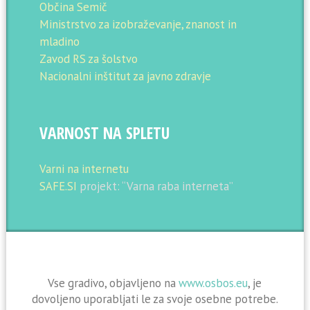
Občina Semič
Ministrstvo za izobraževanje, znanost in
mladino
Zavod RS za šolstvo
Nacionalni inštitut za javno zdravje
VARNOST NA SPLETU
Varni na internetu
SAFE.SI
projekt: “Varna raba interneta”
Vse gradivo, objavljeno na
www.osbos.eu
, je
dovoljeno uporabljati le za svoje osebne potrebe.