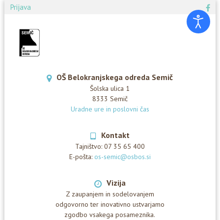
Prijava
OŠ Belokranjskega odreda Semič
Šolska ulica 1
8333 Semič
Uradne ure in poslovni čas
Kontakt
Tajništvo:
07 35 65 400
E-pošta:
os-semic@osbos.si
Vizija
Z zaupanjem in sodelovanjem
odgovorno ter inovativno ustvarjamo
zgodbo vsakega posameznika.