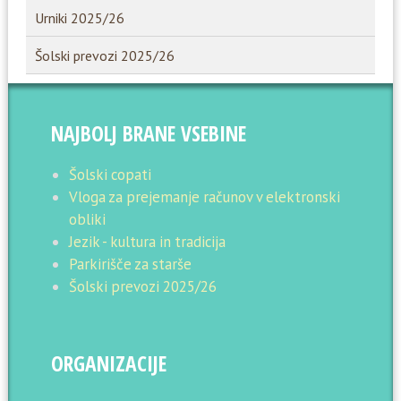
Urniki 2025/26
Šolski prevozi 2025/26
NAJBOLJ BRANE VSEBINE
Šolski copati
Vloga za prejemanje računov v elektronski
obliki
Jezik - kultura in tradicija
Parkirišče za starše
Šolski prevozi 2025/26
ORGANIZACIJE