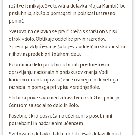
rešitve izmikajo. Svetovalna delavka Mojca Kambič bo
prisluhnila, skušala pomagati in poiskati ustrezno
pomoč.
Svetovalna delavka se prvič sreča s starši ob vpisu
otrok v šolo. Oblikuje oddelke prvih razredov.
Spremlja vključevanje šolarjev v oddelčno skupnost in
njihov napredek pri šolskem delu.
Koordinira delo pri izbiri izbirnih predmetov in
opravljanju nacionalnih preizkusov znanja. Vodi
karierno orientacijo za učence osmega in devetega
razreda in pomaga pri vpisu v srednje šole.
Skrbi za povezavo med zdravstveno službo, policijo,
Centrom za socialno delo in šolo.
Posebno skrb posvečamo učencem s posebnimi
potrebami in nadarjenim učencem.
Svetovalno delavko lahko dobite vsak delavnik med