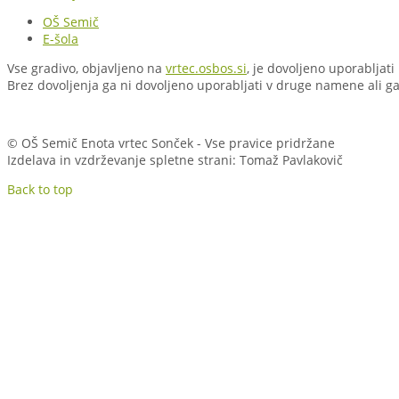
OŠ Semič
E-šola
Vse gradivo, objavljeno na
vrtec.osbos.si
, je dovoljeno uporabljati
Brez dovoljenja ga ni dovoljeno uporabljati v druge namene ali ga 
© OŠ Semič Enota vrtec Sonček - Vse pravice pridržane
Izdelava in vzdrževanje spletne strani: Tomaž Pavlakovič
Back to top