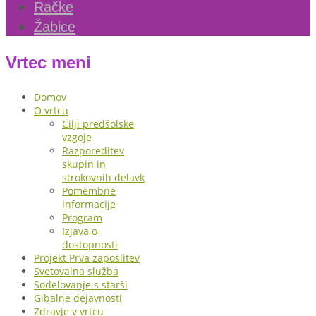
Račke
Žabice
Vrtec meni
Domov
O vrtcu
Cilji predšolske
vzgoje
Razporeditev
skupin in
strokovnih delavk
Pomembne
informacije
Program
Izjava o
dostopnosti
Projekt Prva zaposlitev
Svetovalna služba
Sodelovanje s starši
Gibalne dejavnosti
Zdravje v vrtcu