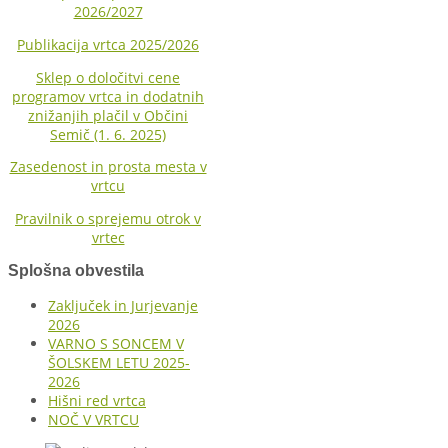
2026/2027
Publikacija vrtca 2025/2026
Sklep o določitvi cene
programov vrtca in dodatnih
znižanjih plačil v Občini
Semič (1. 6. 2025)
Zasedenost in prosta mesta v
vrtcu
Pravilnik o sprejemu otrok v
vrtec
Splošna obvestila
Zaključek in Jurjevanje
2026
VARNO S SONCEM V
ŠOLSKEM LETU 2025-
2026
Hišni red vrtca
NOČ V VRTCU