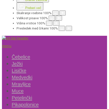
Preberi več
Skaliranje vsebine
100
%
Velikost pisave
100
%
Višina vrstice
100
%
Presledek med črkami
100
%
menu
Čebelice
Ježki
Lisičke
Medvedki
Mravljice
Muce
Petelinčki
Pikapolonice