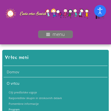
menu
Vrtec meni
Domov
O vrtcu
Cilji predšolske vzgoje
Razporeditev skupin in strokovnih delavk
Pomembne informacije
Program