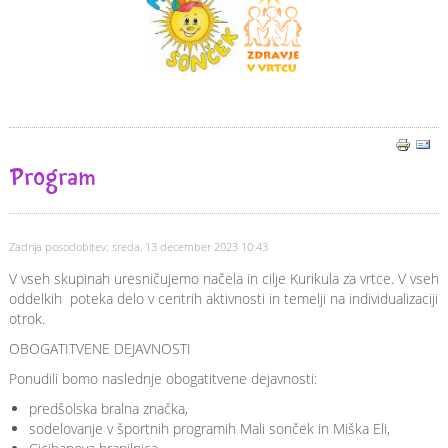
Program
Zadnja posodobitev: sreda, 13 december 2023 10:43
V vseh skupinah uresničujemo načela in cilje Kurikula za vrtce. V vseh
oddelkih poteka delo v centrih aktivnosti in temelji na individualizaciji
otrok.
OBOGATITVENE DEJAVNOSTI
Ponudili bomo naslednje obogatitvene dejavnosti:
predšolska bralna značka,
sodelovanje v športnih programih Mali sonček in Miška Eli,