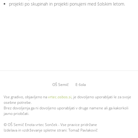
projekti po skupinah in projekti ponujeni med šolskim letom.
OŠ Semič
E-šola
Vse gradivo, objavljeno na
vrtec.osbos.si
, je dovoljeno uporabljati le za svoje
osebne potrebe.
Brez dovoljenja ga ni dovoljeno uporabljati v druge namene ali ga kakorkoli
javno priobčati.
© OŠ Semič Enota vrtec Sonček - Vse pravice pridržane
Izdelava in vzdrževanje spletne strani: Tomaž Pavlakovič