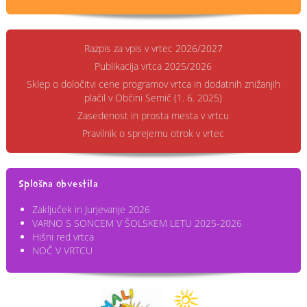
Razpis za vpis v vrtec 2026/2027
Publikacija vrtca 2025/2026
Sklep o določitvi cene programov vrtca in dodatnih znižanjih
plačil v Občini Semič (1. 6. 2025)
Zasedenost in prosta mesta v vrtcu
Pravilnik o sprejemu otrok v vrtec
Splošna obvestila
Zaključek in Jurjevanje 2026
VARNO S SONCEM V ŠOLSKEM LETU 2025-2026
Hišni red vrtca
NOČ V VRTCU