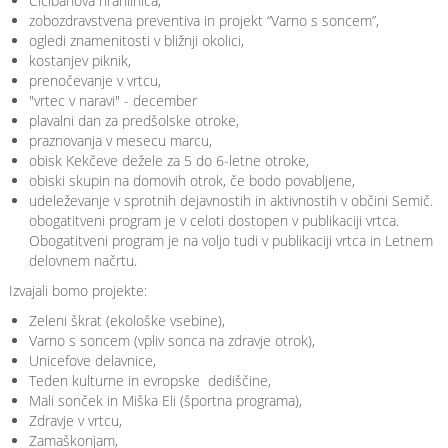
Cicibanova hranilnica,
zobozdravstvena preventiva in projekt “Varno s soncem”,
ogledi znamenitosti v bližnji okolici,
kostanjev piknik,
prenočevanje v vrtcu,
"vrtec v naravi" - december
plavalni dan za predšolske otroke,
praznovanja v mesecu marcu,
obisk Kekčeve dežele za 5 do 6-letne otroke,
obiski skupin na domovih otrok, če bodo povabljene,
udeleževanje v sprotnih dejavnostih in aktivnostih v občini Semič.
obogatitveni program je v celoti dostopen v publikaciji vrtca.
Obogatitveni program je na voljo tudi v publikaciji vrtca in Letnem
delovnem načrtu.
Izvajali bomo projekte:
Zeleni škrat (ekološke vsebine),
Varno s soncem (vpliv sonca na zdravje otrok),
Unicefove delavnice,
Teden kulturne in evropske dediščine,
Mali sonček in Miška Eli (športna programa),
Zdravje v vrtcu,
Zamaškonjam,