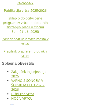
2026/2027
Publikacija vrtca 2025/2026
Sklep o določitvi cene
programov vrtca in dodatnih
znižanjih plačil v Občini
Semič (1. 6. 2025)
Zasedenost in prosta mesta v
vrtcu
Pravilnik o sprejemu otrok v
vrtec
Splošna obvestila
Zaključek in Jurjevanje
2026
VARNO S SONCEM V
ŠOLSKEM LETU 2025-
2026
Hišni red vrtca
NOČ V VRTCU