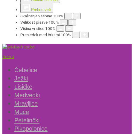
Preberi več
Skaliranje vsebine
100
%
Velikost pisave
100
%
Višina vrstice
100
%
Presledek med črkami
100
%
menu
Čebelice
Ježki
Lisičke
Medvedki
Mravljice
Muce
Petelinčki
Pikapolonice