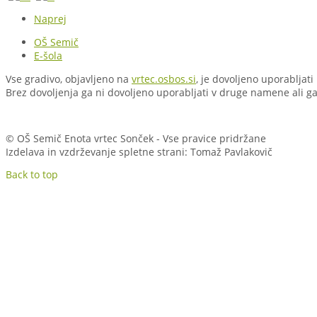
Naprej
OŠ Semič
E-šola
Vse gradivo, objavljeno na
vrtec.osbos.si
, je dovoljeno uporabljati
Brez dovoljenja ga ni dovoljeno uporabljati v druge namene ali ga 
© OŠ Semič Enota vrtec Sonček - Vse pravice pridržane
Izdelava in vzdrževanje spletne strani: Tomaž Pavlakovič
Back to top