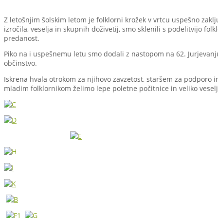
Z letošnjim šolskim letom je folklorni krožek v vrtcu uspešno zakl
izročila, veselja in skupnih doživetij, smo sklenili s podelitvijo folk
predanost.
Piko na i uspešnemu letu smo dodali z nastopom na 62. Jurjevanju v
občinstvo.
Iskrena hvala otrokom za njihovo zavzetost, staršem za podporo in
mladim folklornikom želimo lepe poletne počitnice in veliko vesel