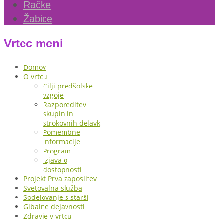
Račke
Žabice
Vrtec meni
Domov
O vrtcu
Cilji predšolske
vzgoje
Razporeditev
skupin in
strokovnih delavk
Pomembne
informacije
Program
Izjava o
dostopnosti
Projekt Prva zaposlitev
Svetovalna služba
Sodelovanje s starši
Gibalne dejavnosti
Zdravje v vrtcu