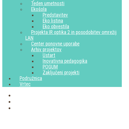
Teden umetnosti
Ekošola
Predstavitev
Eko listina
Eko obvestila
Projekta IR optika 2 in posodobitev omrežij
LAN
Center ponovne uporabe
Arhiv projektov
Ustart
Inovativna pedagogika
POGUM
Zaključeni projekti
Podružnica
Vrtec