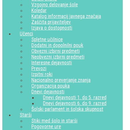
Vzgojno delovanje šole
Koledar
Katalog informacij javnega značaja
Zaščita prijaviteljev
Izjava o dostopnosti
Učenci
Spletne učilnice
Dodatni in dopolnilni pouk
Obvezni izbirni predmeti
Neobvezni izbirni predmeti
Interesne dejavnosti
Prevozi
Izpitni roki
Nacionalno preverjanje znanja
Organizacija pouka
Dnevi dejavnosti
Dnevi dejavnosti 1. do 5. razred
Dnevi dejavnosti 6. do 9. razred
Šolski parlament in šolska skupnost
Starši
Stiki med šolo in starši
Pogovorne ure