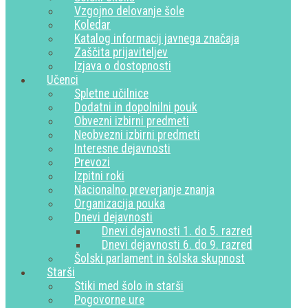
Vzgojno delovanje šole
Koledar
Katalog informacij javnega značaja
Zaščita prijaviteljev
Izjava o dostopnosti
Učenci
Spletne učilnice
Dodatni in dopolnilni pouk
Obvezni izbirni predmeti
Neobvezni izbirni predmeti
Interesne dejavnosti
Prevozi
Izpitni roki
Nacionalno preverjanje znanja
Organizacija pouka
Dnevi dejavnosti
Dnevi dejavnosti 1. do 5. razred
Dnevi dejavnosti 6. do 9. razred
Šolski parlament in šolska skupnost
Starši
Stiki med šolo in starši
Pogovorne ure