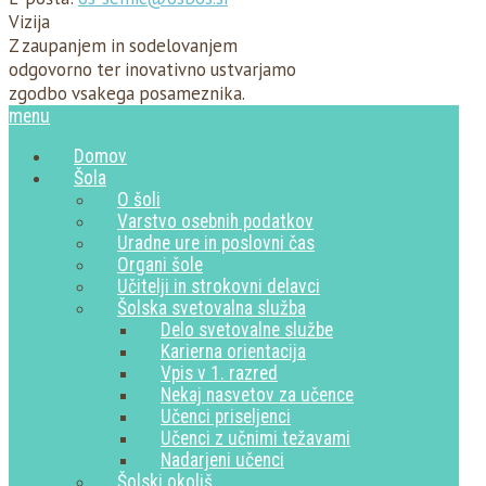
Vizija
Z zaupanjem in sodelovanjem
odgovorno ter inovativno ustvarjamo
zgodbo vsakega posameznika.
menu
Domov
Šola
O šoli
Varstvo osebnih podatkov
Uradne ure in poslovni čas
Organi šole
Učitelji in strokovni delavci
Šolska svetovalna služba
Delo svetovalne službe
Karierna orientacija
Vpis v 1. razred
Nekaj nasvetov za učence
Učenci priseljenci
Učenci z učnimi težavami
Nadarjeni učenci
Šolski okoliš