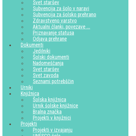
Svet staršev
Subvencija za šolo v naravi
Subvencija za šolsko prehrano
Zdravstveno varstvo
Aktualni članki, povezave ...
Priznavanje statusa
Odjava prehrane
Dokumenti
Jedilniki
Šolski dokumenti
Nadomeščanja
Svet staršev
Svet zavoda
Seznami potrebščin
Urniki
Knjižnica
Šolska knjižnica
Urnik šolske knjižnice
Bralna značka
Projekti v knjižnici
Projekti
Projekti v izvajanju