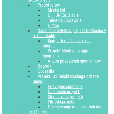
UNESCO šola
Predstavitev
Mreža šol
Cilji UNESCO šole
Teme UNESCO šole
Himna
Nacionalni UNESCO projekt Dediščina v
rokah mladih
Knjiga Dediščina v rokah
mladih
Projekt Mladi posvojijo
spomenik
Album posvojenih spomenikov
Dogodki
Obvestila
Projekti OŠ Belokranjskega odreda
Semič
Posvojeni spomenik
Nacionalni projekti
Mednarodni projekti
Pilotski projekti
Obeleževanje mednarodnih dni
Igrišče miru