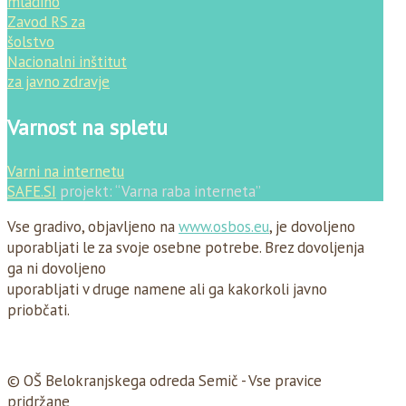
mladino
Zavod RS za
šolstvo
Nacionalni inštitut
za javno zdravje
Varnost na spletu
Varni na internetu
SAFE.SI
projekt: “Varna raba interneta”
Vse gradivo, objavljeno na
www.osbos.eu
, je dovoljeno
uporabljati le za svoje osebne potrebe. Brez dovoljenja
ga ni dovoljeno
uporabljati v druge namene ali ga kakorkoli javno
priobčati.
© OŠ Belokranjskega odreda Semič - Vse pravice
pridržane