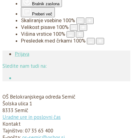
Bralnik zaslona
Preberi več
Skaliranje vsebine
100
%
Velikost pisave
100
%
Višina vrstice
100
%
Presledek med črkami
100
%
Prijava
Sledite nam tudi na:
OŠ Belokranjskega odreda Semič
Šolska ulica 1
8333 Semič
Uradne ure in poslovni čas
Kontakt
Tajništvo:
07 35 65 400
E-pošta:
os-semic@osbos.si