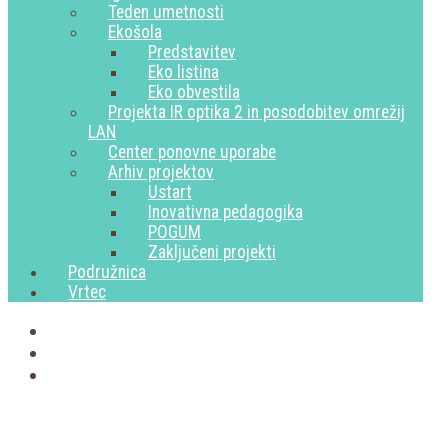
Teden umetnosti
Ekošola
Predstavitev
Eko listina
Eko obvestila
Projekta IR optika 2 in posodobitev omrežij
LAN
Center ponovne uporabe
Arhiv projektov
Ustart
Inovativna pedagogika
POGUM
Zaključeni projekti
Podružnica
Vrtec