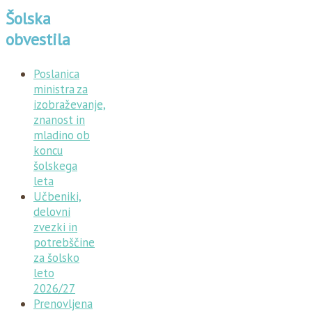
Šolska
obvestila
Poslanica
ministra za
izobraževanje,
znanost in
mladino ob
koncu
šolskega
leta
Učbeniki,
delovni
zvezki in
potrebščine
za šolsko
leto
2026/27
Prenovljena