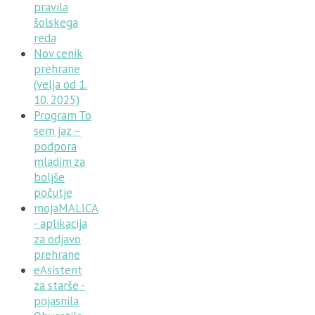
pravila
šolskega
reda
Nov cenik
prehrane
(velja od 1.
10. 2025)
Program To
sem jaz –
podpora
mladim za
boljše
počutje
mojaMALICA
- aplikacija
za odjavo
prehrane
eAsistent
za starše -
pojasnila