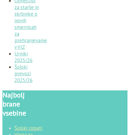
Obvestilo
za starše in
skrbnike o
novih
smernicah
za
prehranjevanje
v VIZ
Urniki
2025/26
Šolski
prevozi
2025/26
Najbolj
brane
vsebine
Šolski copati
Vloga za