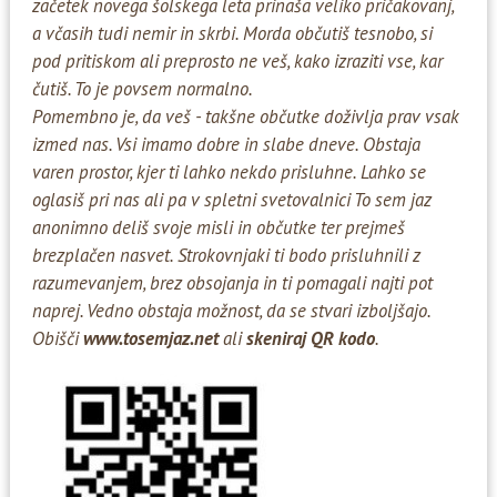
začetek novega šolskega leta prinaša veliko pričakovanj,
a včasih tudi nemir in skrbi. Morda občutiš tesnobo, si
pod pritiskom ali preprosto ne veš, kako izraziti vse, kar
čutiš. To je povsem normalno.
Pomembno je, da veš - takšne občutke doživlja prav vsak
izmed nas. Vsi imamo dobre in slabe dneve. Obstaja
varen prostor, kjer ti lahko nekdo prisluhne. Lahko se
oglasiš pri nas ali pa v spletni svetovalnici To sem jaz
anonimno deliš svoje misli in občutke ter prejmeš
brezplačen nasvet. Strokovnjaki ti bodo prisluhnili z
razumevanjem, brez obsojanja in ti pomagali najti pot
naprej. Vedno obstaja možnost, da se stvari izboljšajo.
Obišči
www.tosemjaz.net
ali
skeniraj QR kodo
.