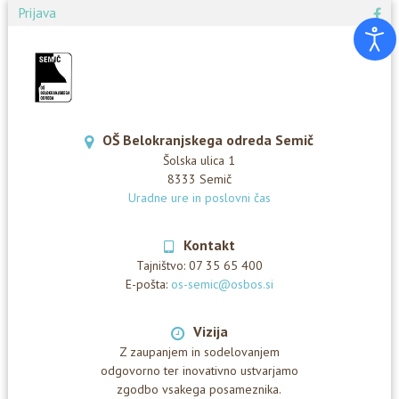
Prijava
OŠ Belokranjskega odreda Semič
Šolska ulica 1
8333 Semič
Uradne ure in poslovni čas
Kontakt
Tajništvo:
07 35 65 400
E-pošta:
os-semic@osbos.si
Vizija
Z zaupanjem in sodelovanjem
odgovorno ter inovativno ustvarjamo
zgodbo vsakega posameznika.