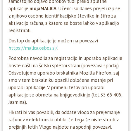
samostojno odjavo obrokov tudi preko spletne
aplikacije
mojaMALICA
. Učenci so danes prejeli izpise
z njihovo osebno identifikacijsko številko in šifro za
aktivacijo računa, s katero se boste lahko v aplikacijo
registrirali.
Dostop do aplikacije je možen na povezavi
https://malica.osbos.si/
.
Podrobna navodila za registracijo in uporabo aplikacije
boste našli na šolski spletni strani (povezava spodaj).
Odsvetujemo uporabo brskalnika Mozilla Firefox, saj
smo v tem brskalniku opazili določene motnje pri
uporabi aplikacije. V primeru težav pri uporabi
aplikacije se obrneta na knjigovodkinjo (tel. 35 65 405,
Jasmina).
Hkrati bi vas povabili, da oddate vlogo za prejemanje
računov v elektronski obliki, če tega še niste storili v
prejšnjih letih. Vlogo najdete na spodnji povezavi.