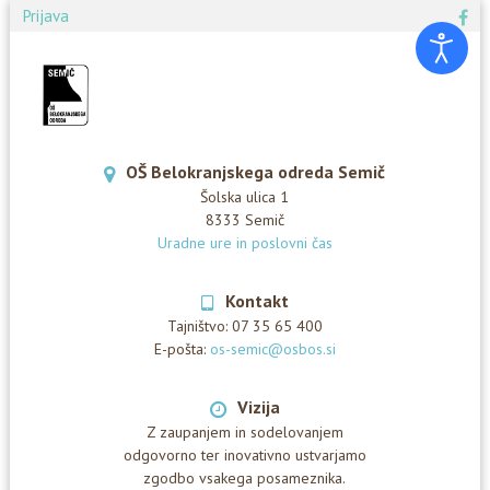
Prijava
OŠ Belokranjskega odreda Semič
Šolska ulica 1
8333 Semič
Uradne ure in poslovni čas
Kontakt
Tajništvo:
07 35 65 400
E-pošta:
os-semic@osbos.si
Vizija
Z zaupanjem in sodelovanjem
odgovorno ter inovativno ustvarjamo
zgodbo vsakega posameznika.