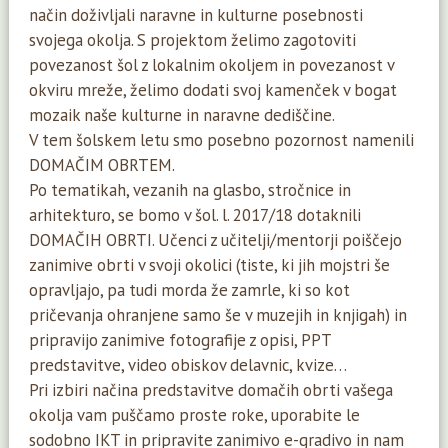
način doživljali naravne in kulturne posebnosti
svojega okolja. S projektom želimo zagotoviti
povezanost šol z lokalnim okoljem in povezanost v
okviru mreže, želimo dodati svoj kamenček v bogat
mozaik naše kulturne in naravne dediščine.
V tem šolskem letu smo posebno pozornost namenili
DOMAČIM OBRTEM.
Po tematikah, vezanih na glasbo, stročnice in
arhitekturo, se bomo v šol. l. 2017/18 dotaknili
DOMAČIH OBRTI. Učenci z učitelji/mentorji poiščejo
zanimive obrti v svoji okolici (tiste, ki jih mojstri še
opravljajo, pa tudi morda že zamrle, ki so kot
pričevanja ohranjene samo še v muzejih in knjigah) in
pripravijo zanimive fotografije z opisi, PPT
predstavitve, video obiskov delavnic, kvize…
Pri izbiri načina predstavitve domačih obrti vašega
okolja vam puščamo proste roke, uporabite le
sodobno IKT in pripravite zanimivo e-gradivo in nam