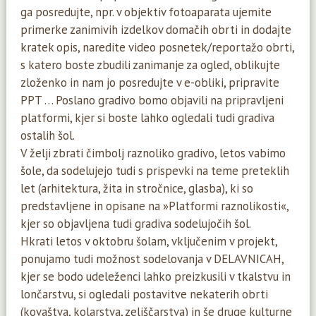
ga posredujte, npr. v objektiv fotoaparata ujemite
primerke zanimivih izdelkov domačih obrti in dodajte
kratek opis, naredite video posnetek/reportažo obrti,
s katero boste zbudili zanimanje za ogled, oblikujte
zloženko in nam jo posredujte v e-obliki, pripravite
PPT … Poslano gradivo bomo objavili na pripravljeni
platformi, kjer si boste lahko ogledali tudi gradiva
ostalih šol.
V želji zbrati čimbolj raznoliko gradivo, letos vabimo
šole, da sodelujejo tudi s prispevki na teme preteklih
let (arhitektura, žita in stročnice, glasba), ki so
predstavljene in opisane na »Platformi raznolikosti«,
kjer so objavljena tudi gradiva sodelujočih šol.
Hkrati letos v oktobru šolam, vključenim v projekt,
ponujamo tudi možnost sodelovanja v DELAVNICAH,
kjer se bodo udeleženci lahko preizkusili v tkalstvu in
lončarstvu, si ogledali postavitve nekaterih obrti
(kovaštva, kolarstva, zeliščarstva) in še druge kulturne