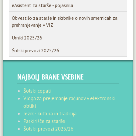
eAsistent za starše - pojasnila
Obvestilo za starše in skrbnike o novih smernicah za
prehranjevanje v VIZ
Urniki 2025/26
Šolski prevozi 2025/26
NAJBOLJ BRANE VSEBINE
Šolski copati
Vloga za prejemanje računov v elektronski
obliki
Jezik - kultura in tradicija
Parkirišče za starše
Šolski prevozi 2025/26