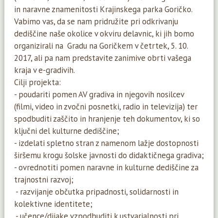
in naravne znamenitosti Krajinskega parka Goričko.
Vabimo vas, da se nam pridružite pri odkrivanju
dediščine naše okolice v okviru delavnic, ki jih bomo
organizirali na Gradu na Goričkem v četrtek, 5. 10.
2017, ali pa nam predstavite zanimive obrti vašega
kraja v e-gradivih.
Cilji projekta:
- poudariti pomen AV gradiva in njegovih nosilcev
(filmi, video in zvočni posnetki, radio in televizija) ter
spodbuditi zaščito in hranjenje teh dokumentov, ki so
ključni del kulturne dediščine;
- izdelati spletno stran z namenom lažje dostopnosti
širšemu krogu šolske javnosti do didaktičnega gradiva;
- ovrednotiti pomen naravne in kulturne dediščine za
trajnostni razvoj;
- razvijanje občutka pripadnosti, solidarnosti in
kolektivne identitete;
- učence/dijake vzpodbuditi k ustvarjalnosti pri