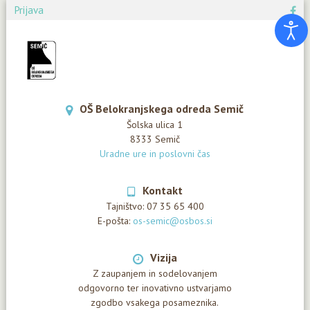
Prijava
OŠ Belokranjskega odreda Semič
Šolska ulica 1
8333 Semič
Uradne ure in poslovni čas
Kontakt
Tajništvo:
07 35 65 400
E-pošta:
os-semic@osbos.si
Vizija
Z zaupanjem in sodelovanjem
odgovorno ter inovativno ustvarjamo
zgodbo vsakega posameznika.