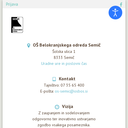
Prijava
OŠ Belokranjskega odreda Semič
Šolska ulica 1
8333 Semič
Uradne ure in poslovni čas
Kontakt
Tajništvo:
07 35 65 400
E-pošta:
os-semic@osbos.si
Vizija
Z zaupanjem in sodelovanjem
odgovorno ter inovativno ustvarjamo
zgodbo vsakega posameznika.