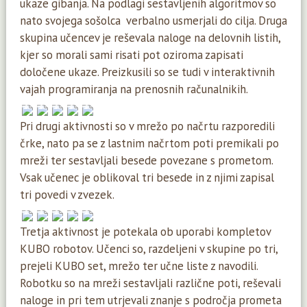
ukaze gibanja. Na podlagi sestavljenih algoritmov so
nato svojega sošolca verbalno usmerjali do cilja. Druga
skupina učencev je reševala naloge na delovnih listih,
kjer so morali sami risati pot oziroma zapisati
določene ukaze. Preizkusili so se tudi v interaktivnih
vajah programiranja na prenosnih računalnikih.
Pri drugi aktivnosti so v mrežo po načrtu razporedili
črke, nato pa se z lastnim načrtom poti premikali po
mreži ter sestavljali besede povezane s prometom.
Vsak učenec je oblikoval tri besede in z njimi zapisal
tri povedi v zvezek.
Tretja aktivnost je potekala ob uporabi kompletov
KUBO robotov. Učenci so, razdeljeni v skupine po tri,
prejeli KUBO set, mrežo ter učne liste z navodili.
Robotku so na mreži sestavljali različne poti, reševali
naloge in pri tem utrjevali znanje s področja prometa