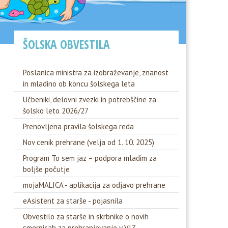
ŠOLSKA OBVESTILA
Poslanica ministra za izobraževanje, znanost
in mladino ob koncu šolskega leta
Učbeniki, delovni zvezki in potrebščine za
šolsko leto 2026/27
Prenovljena pravila šolskega reda
Nov cenik prehrane (velja od 1. 10. 2025)
Program To sem jaz – podpora mladim za
boljše počutje
mojaMALICA - aplikacija za odjavo prehrane
eAsistent za starše - pojasnila
Obvestilo za starše in skrbnike o novih
smernicah za prehranjevanje v VIZ