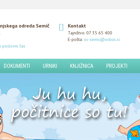
njskega odreda Semič
Kontakt
1
Tajništvo:
07 35 65 400
E-pošta:
os-semic@osbos.si
n poslovni čas
DOKUMENTI
URNIKI
KNJIŽNICA
PROJEKTI