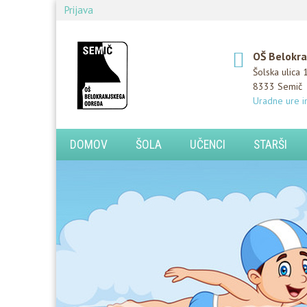
Prijava
OŠ Belokra
Šolska ulica 
8333 Semič
Uradne ure i
DOMOV
ŠOLA
UČENCI
STARŠI