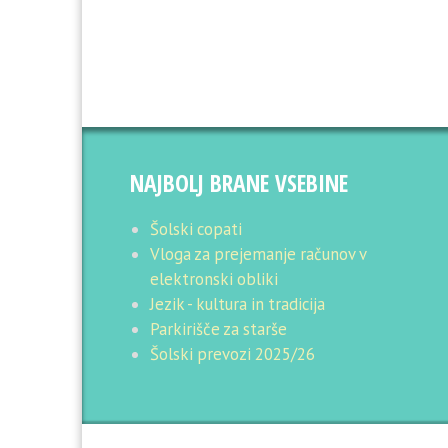
NAJBOLJ BRANE VSEBINE
Šolski copati
Vloga za prejemanje računov v
elektronski obliki
Jezik - kultura in tradicija
Parkirišče za starše
Šolski prevozi 2025/26