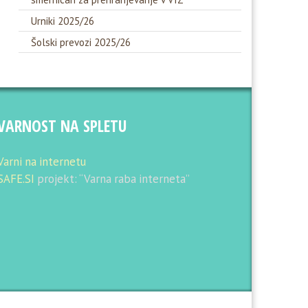
Urniki 2025/26
Šolski prevozi 2025/26
VARNOST NA SPLETU
Varni na internetu
SAFE.SI
projekt: “Varna raba interneta”