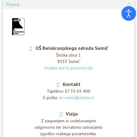
Prijava
OŠ Belokranjskega odreda Semič
Šolska ulica 1
8333 Semič
Uradne ure in poslovni čas
Kontakt
Tajništvo:
07 35 65 400
E-pošta:
os-semic@osbos.si
Vizija
Z zaupanjem in sodelovanjem
odgovorno ter inovativno ustvarjamo
zgodbo vsakega posameznika.