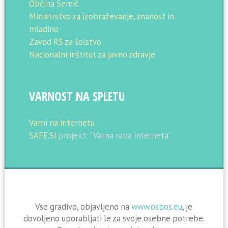
Občina Semič
Ministrstvo za izobraževanje, znanost in
mladino
Zavod RS za šolstvo
Nacionalni inštitut za javno zdravje
VARNOST NA SPLETU
Varni na internetu
SAFE.SI
projekt: “Varna raba interneta”
Vse gradivo, objavljeno na
www.osbos.eu
, je
dovoljeno uporabljati le za svoje osebne potrebe.