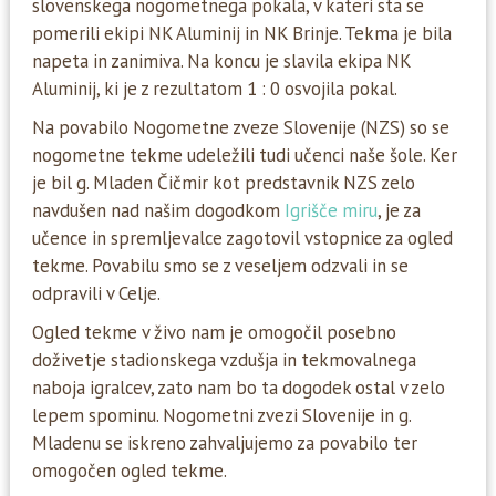
slovenskega nogometnega pokala, v kateri sta se
pomerili ekipi NK Aluminij in NK Brinje. Tekma je bila
napeta in zanimiva. Na koncu je slavila ekipa NK
Aluminij, ki je z rezultatom 1 : 0 osvojila pokal.
Na povabilo Nogometne zveze Slovenije (NZS) so se
nogometne tekme udeležili tudi učenci naše šole. Ker
je bil g. Mladen Čičmir kot predstavnik NZS zelo
navdušen nad našim dogodkom
Igrišče miru
, je za
učence in spremljevalce zagotovil vstopnice za ogled
tekme. Povabilu smo se z veseljem odzvali in se
odpravili v Celje.
Ogled tekme v živo nam je omogočil posebno
doživetje stadionskega vzdušja in tekmovalnega
naboja igralcev, zato nam bo ta dogodek ostal v zelo
lepem spominu. Nogometni zvezi Slovenije in g.
Mladenu se iskreno zahvaljujemo za povabilo ter
omogočen ogled tekme.