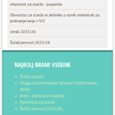
eAsistent za starše - pojasnila
Obvestilo za starše in skrbnike o novih smernicah za
prehranjevanje v VIZ
Urniki 2025/26
Šolski prevozi 2025/26
NAJBOLJ BRANE VSEBINE
Šolski copati
Vloga za prejemanje računov v elektronski
obliki
Jezik - kultura in tradicija
Parkirišče za starše
Šolski prevozi 2025/26