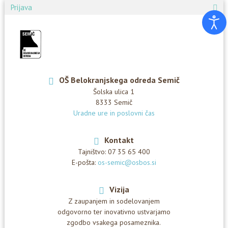
Prijava
OŠ Belokranjskega odreda Semič
Šolska ulica 1
8333 Semič
Uradne ure in poslovni čas
Kontakt
Tajništvo:
07 35 65 400
E-pošta:
os-semic@osbos.si
Vizija
Z zaupanjem in sodelovanjem
odgovorno ter inovativno ustvarjamo
zgodbo vsakega posameznika.