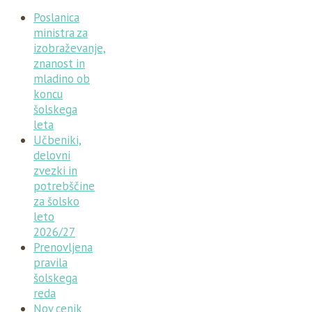
Poslanica
ministra za
izobraževanje,
znanost in
mladino ob
koncu
šolskega
leta
Učbeniki,
delovni
zvezki in
potrebščine
za šolsko
leto
2026/27
Prenovljena
pravila
šolskega
reda
Nov cenik