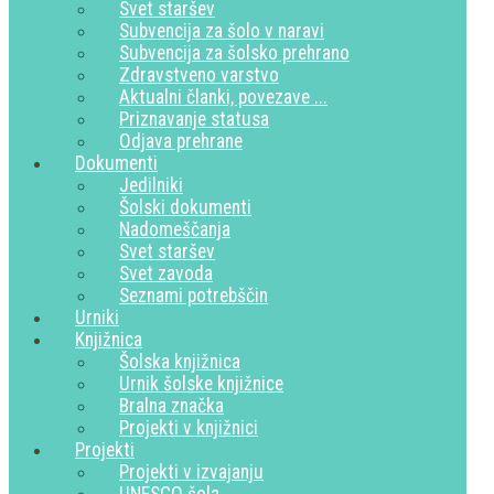
Svet staršev
Subvencija za šolo v naravi
Subvencija za šolsko prehrano
Zdravstveno varstvo
Aktualni članki, povezave ...
Priznavanje statusa
Odjava prehrane
Dokumenti
Jedilniki
Šolski dokumenti
Nadomeščanja
Svet staršev
Svet zavoda
Seznami potrebščin
Urniki
Knjižnica
Šolska knjižnica
Urnik šolske knjižnice
Bralna značka
Projekti v knjižnici
Projekti
Projekti v izvajanju