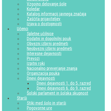
Vzgojno delovanje šole
Koledar
Katalog informacij javnega značaja
Zaščita prijaviteljev
Izjava o dostopnosti
Učenci
Spletne učilnice
Dodatni in dopolnilni pouk
Obvezni izbirni predmeti
Neobvezni izbirni predmeti
Interesne dejavnosti
Prevozi
Izpitni roki
Nacionalno preverjanje znanja
Organizacija pouka
Dnevi dejavnosti
Dnevi dejavnosti 1. do 5. razred
Dnevi dejavnosti 6. do 9. razred
Šolski parlament in šolska skupnost
Starši
Stiki med šolo in starši
Pogovorne ure