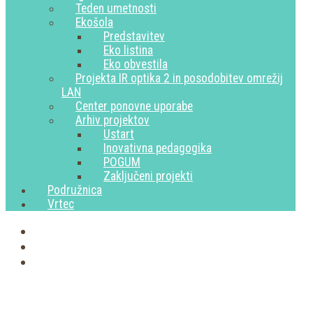
Teden umetnosti
Ekošola
Predstavitev
Eko listina
Eko obvestila
Projekta IR optika 2 in posodobitev omrežij
LAN
Center ponovne uporabe
Arhiv projektov
Ustart
Inovativna pedagogika
POGUM
Zaključeni projekti
Podružnica
Vrtec