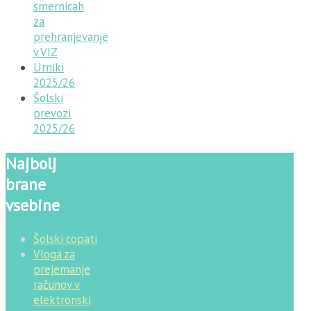
smernicah
za
prehranjevanje
v VIZ
Urniki
2025/26
Šolski
prevozi
2025/26
Najbolj
brane
vsebine
Šolski copati
Vloga za
prejemanje
računov v
elektronski