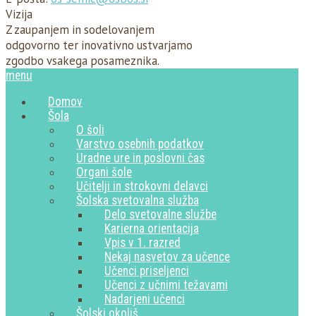
Vizija
Z zaupanjem in sodelovanjem
odgovorno ter inovativno ustvarjamo
zgodbo vsakega posameznika.
menu
Domov
Šola
O šoli
Varstvo osebnih podatkov
Uradne ure in poslovni čas
Organi šole
Učitelji in strokovni delavci
Šolska svetovalna služba
Delo svetovalne službe
Karierna orientacija
Vpis v 1. razred
Nekaj nasvetov za učence
Učenci priseljenci
Učenci z učnimi težavami
Nadarjeni učenci
Šolski okoliš