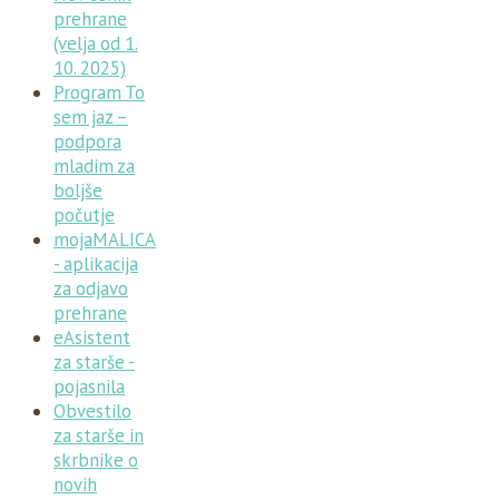
prehrane
(velja od 1.
10. 2025)
Program To
sem jaz –
podpora
mladim za
boljše
počutje
mojaMALICA
- aplikacija
za odjavo
prehrane
eAsistent
za starše -
pojasnila
Obvestilo
za starše in
skrbnike o
novih