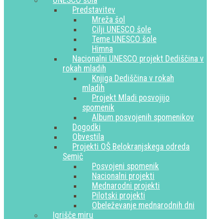
UNESCO šola
Predstavitev
Mreža šol
Cilji UNESCO šole
Teme UNESCO šole
Himna
Nacionalni UNESCO projekt Dediščina v
rokah mladih
Knjiga Dediščina v rokah
mladih
Projekt Mladi posvojijo
spomenik
Album posvojenih spomenikov
Dogodki
Obvestila
Projekti OŠ Belokranjskega odreda
Semič
Posvojeni spomenik
Nacionalni projekti
Mednarodni projekti
Pilotski projekti
Obeleževanje mednarodnih dni
Igrišče miru