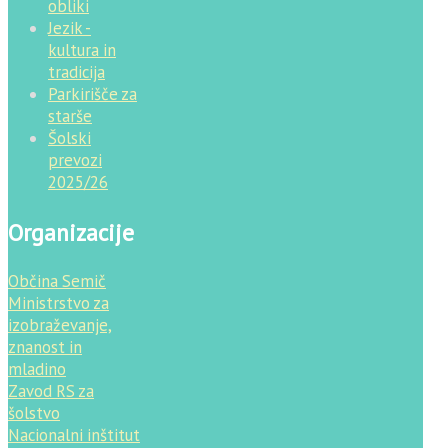
obliki
Jezik -
kultura in
tradicija
Parkirišče za
starše
Šolski
prevozi
2025/26
Organizacije
Občina Semič
Ministrstvo za
izobraževanje,
znanost in
mladino
Zavod RS za
šolstvo
Nacionalni inštitut