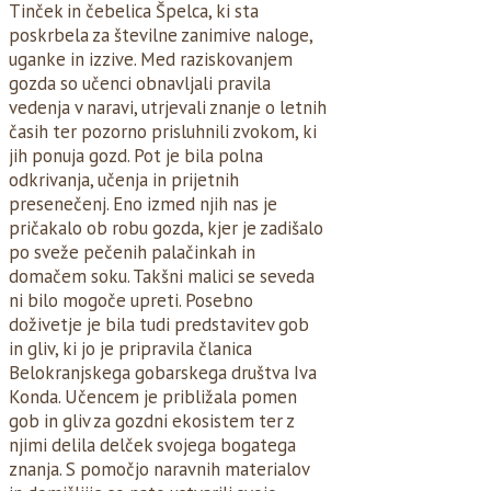
Tinček in čebelica Špelca, ki sta
poskrbela za številne zanimive naloge,
uganke in izzive. Med raziskovanjem
gozda so učenci obnavljali pravila
vedenja v naravi, utrjevali znanje o letnih
časih ter pozorno prisluhnili zvokom, ki
jih ponuja gozd. Pot je bila polna
odkrivanja, učenja in prijetnih
presenečenj. Eno izmed njih nas je
pričakalo ob robu gozda, kjer je zadišalo
po sveže pečenih palačinkah in
domačem soku. Takšni malici se seveda
ni bilo mogoče upreti. Posebno
doživetje je bila tudi predstavitev gob
in gliv, ki jo je pripravila članica
Belokranjskega gobarskega društva Iva
Konda. Učencem je približala pomen
gob in gliv za gozdni ekosistem ter z
njimi delila delček svojega bogatega
znanja. S pomočjo naravnih materialov