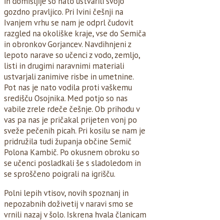
in domišljije so nato ustvarili svojo
gozdno pravljico. Pri Ivini češnji na
Ivanjem vrhu se nam je odprl čudovit
razgled na okoliške kraje, vse do Semiča
in obronkov Gorjancev. Navdihnjeni z
lepoto narave so učenci z vodo, zemljo,
listi in drugimi naravnimi materiali
ustvarjali zanimive risbe in umetnine.
Pot nas je nato vodila proti vaškemu
središču Osojnika. Med potjo so nas
vabile zrele rdeče češnje. Ob prihodu v
vas pa nas je pričakal prijeten vonj po
sveže pečenih picah. Pri kosilu se nam je
pridružila tudi županja občine Semič
Polona Kambič. Po okusnem obroku so
se učenci posladkali še s sladoledom in
se sproščeno poigrali na igrišču.
Polni lepih vtisov, novih spoznanj in
nepozabnih doživetij v naravi smo se
vrnili nazaj v šolo. Iskrena hvala članicam