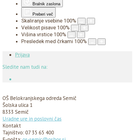
Bralnik zaslona
Preberi več
Skaliranje vsebine
100
%
Velikost pisave
100
%
Višina vrstice
100
%
Presledek med črkami
100
%
Prijava
Sledite nam tudi na:
OŠ Belokranjskega odreda Semič
Šolska ulica 1
8333 Semič
Uradne ure in poslovni čas
Kontakt
Tajništvo:
07 35 65 400
E-pošta:
os-semic@osbos.si