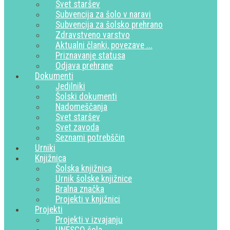
Svet staršev
Subvencija za šolo v naravi
Subvencija za šolsko prehrano
Zdravstveno varstvo
Aktualni članki, povezave ...
Priznavanje statusa
Odjava prehrane
Dokumenti
Jedilniki
Šolski dokumenti
Nadomeščanja
Svet staršev
Svet zavoda
Seznami potrebščin
Urniki
Knjižnica
Šolska knjižnica
Urnik šolske knjižnice
Bralna značka
Projekti v knjižnici
Projekti
Projekti v izvajanju