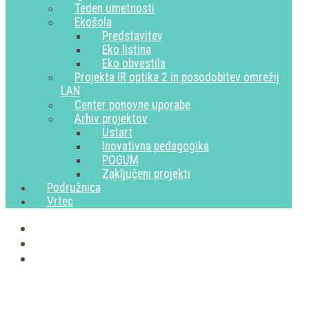
Teden umetnosti
Ekošola
Predstavitev
Eko listina
Eko obvestila
Projekta IR optika 2 in posodobitev omrežij
LAN
Center ponovne uporabe
Arhiv projektov
Ustart
Inovativna pedagogika
POGUM
Zaključeni projekti
Podružnica
Vrtec