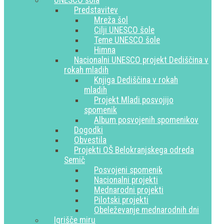
UNESCO šola
Predstavitev
Mreža šol
Cilji UNESCO šole
Teme UNESCO šole
Himna
Nacionalni UNESCO projekt Dediščina v
rokah mladih
Knjiga Dediščina v rokah
mladih
Projekt Mladi posvojijo
spomenik
Album posvojenih spomenikov
Dogodki
Obvestila
Projekti OŠ Belokranjskega odreda
Semič
Posvojeni spomenik
Nacionalni projekti
Mednarodni projekti
Pilotski projekti
Obeleževanje mednarodnih dni
Igrišče miru