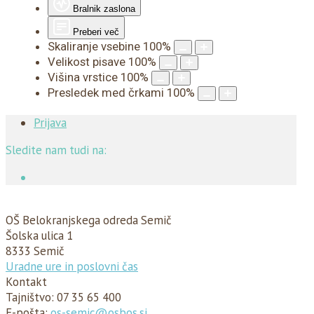
Bralnik zaslona
Preberi več
Skaliranje vsebine
100
%
Velikost pisave
100
%
Višina vrstice
100
%
Presledek med črkami
100
%
Prijava
Sledite nam tudi na:
OŠ Belokranjskega odreda Semič
Šolska ulica 1
8333 Semič
Uradne ure in poslovni čas
Kontakt
Tajništvo:
07 35 65 400
E-pošta:
os-semic@osbos.si