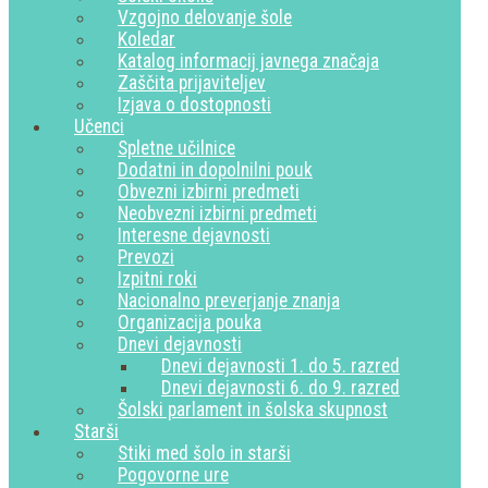
Vzgojno delovanje šole
Koledar
Katalog informacij javnega značaja
Zaščita prijaviteljev
Izjava o dostopnosti
Učenci
Spletne učilnice
Dodatni in dopolnilni pouk
Obvezni izbirni predmeti
Neobvezni izbirni predmeti
Interesne dejavnosti
Prevozi
Izpitni roki
Nacionalno preverjanje znanja
Organizacija pouka
Dnevi dejavnosti
Dnevi dejavnosti 1. do 5. razred
Dnevi dejavnosti 6. do 9. razred
Šolski parlament in šolska skupnost
Starši
Stiki med šolo in starši
Pogovorne ure