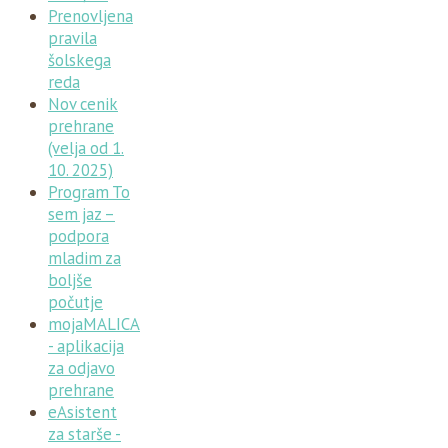
Prenovljena
pravila
šolskega
reda
Nov cenik
prehrane
(velja od 1.
10. 2025)
Program To
sem jaz –
podpora
mladim za
boljše
počutje
mojaMALICA
- aplikacija
za odjavo
prehrane
eAsistent
za starše -