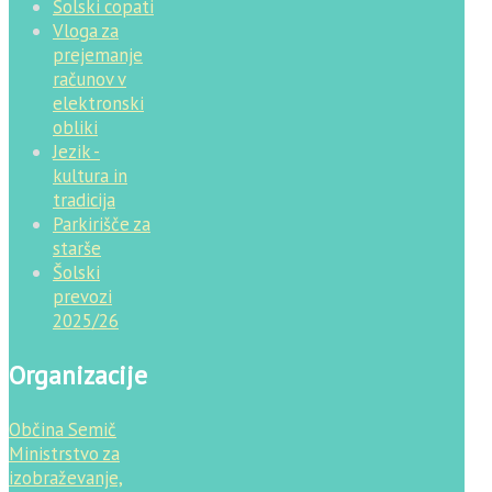
Šolski copati
Vloga za
prejemanje
računov v
elektronski
obliki
Jezik -
kultura in
tradicija
Parkirišče za
starše
Šolski
prevozi
2025/26
Organizacije
Občina Semič
Ministrstvo za
izobraževanje,