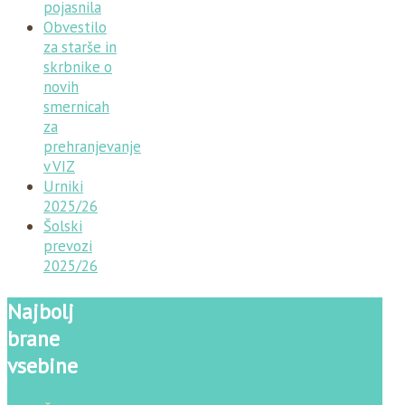
pojasnila
Obvestilo
za starše in
skrbnike o
novih
smernicah
za
prehranjevanje
v VIZ
Urniki
2025/26
Šolski
prevozi
2025/26
Najbolj
brane
vsebine