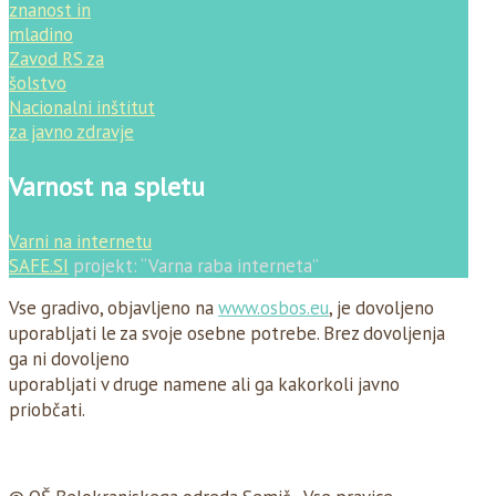
znanost in
mladino
Zavod RS za
šolstvo
Nacionalni inštitut
za javno zdravje
Varnost na spletu
Varni na internetu
SAFE.SI
projekt: “Varna raba interneta”
Vse gradivo, objavljeno na
www.osbos.eu
, je dovoljeno
uporabljati le za svoje osebne potrebe. Brez dovoljenja
ga ni dovoljeno
uporabljati v druge namene ali ga kakorkoli javno
priobčati.